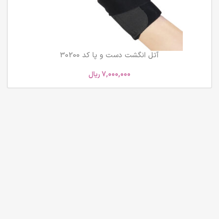
آتل انگشت دست و پا کد 30200
7,000,000
ریال