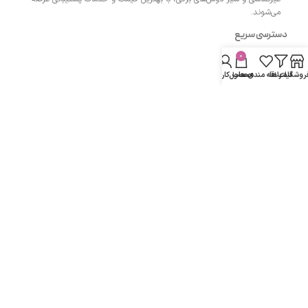
می‌شوند.
دسترسی سریع
0
- صفحه اصلی
روشگاه
فیلتر ها
علاقه مندی ها
محصول
حساب کاربری من
- فروشگاه
- وبلاگ
- قوانین و مقررات
مسیرهای ارتباطی
اردبیل مجتمع پزشکان اردبیل طبقه همکف واحد 13
شماره تماس :
۰۹۱۴۳۵۰۴۲۰۰
دفتر:
۰۴۵۳۳۲۷۴۲۰۰