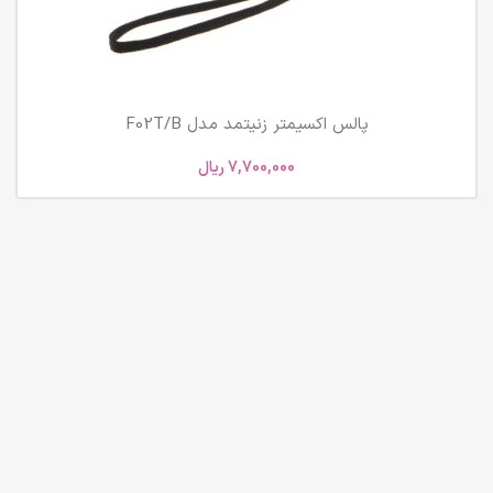
پالس اکسیمتر زنیتمد مدل F02T/B
7,700,000
ریال