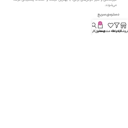
می‌شوند.
دسترسی سریع
0
- صفحه اصلی
روشگاه
فیلتر ها
علاقه مندی ها
محصول
حساب کاربری من
- فروشگاه
- وبلاگ
- قوانین و مقررات
مسیرهای ارتباطی
اردبیل مجتمع پزشکان اردبیل طبقه همکف واحد 13
شماره تماس :
۰۹۱۴۳۵۰۴۲۰۰
دفتر:
۰۴۵۳۳۲۷۴۲۰۰