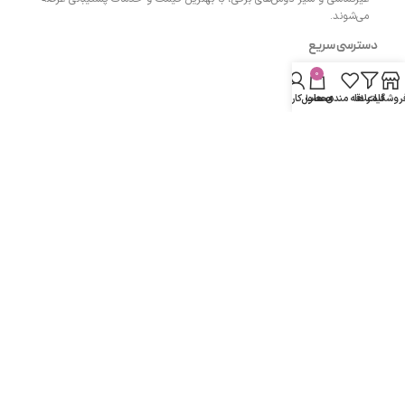
می‌شوند.
دسترسی سریع
0
- صفحه اصلی
روشگاه
فیلتر ها
علاقه مندی ها
محصول
حساب کاربری من
- فروشگاه
- وبلاگ
- قوانین و مقررات
مسیرهای ارتباطی
اردبیل مجتمع پزشکان اردبیل طبقه همکف واحد 13
شماره تماس :
۰۹۱۴۳۵۰۴۲۰۰
دفتر:
۰۴۵۳۳۲۷۴۲۰۰