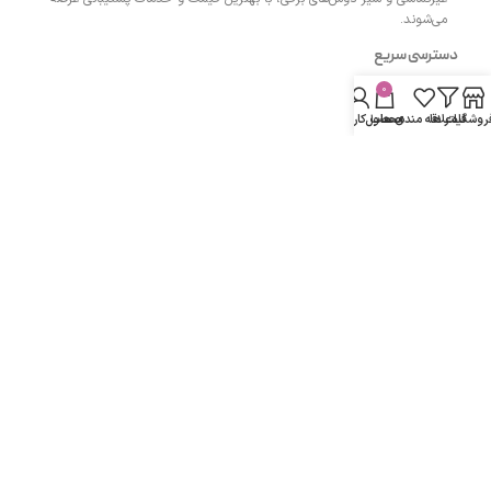
می‌شوند.
دسترسی سریع
0
- صفحه اصلی
روشگاه
فیلتر ها
علاقه مندی ها
محصول
حساب کاربری من
- فروشگاه
- وبلاگ
- قوانین و مقررات
مسیرهای ارتباطی
اردبیل مجتمع پزشکان اردبیل طبقه همکف واحد 13
شماره تماس :
۰۹۱۴۳۵۰۴۲۰۰
دفتر:
۰۴۵۳۳۲۷۴۲۰۰