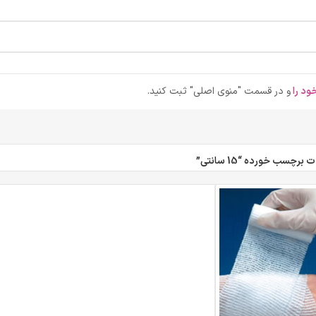
ود را
و در قسمت "منوی اصلی" ثبت کنید.
رچسب خورده “15 سانتی”