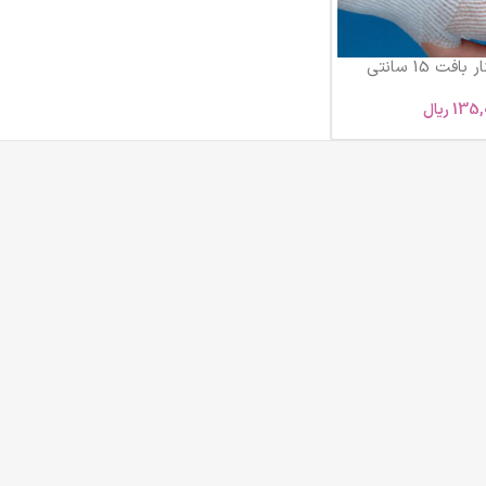
فت 15 سانتی
135,
ریال