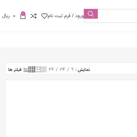
0
ورود / فرم ثبت نام
0
ریال
نمایش
9
24
36
فیلتر ها