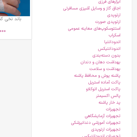
ابزارهای فرزی
اجاق گاز و وسایل آشپزی مسافرتی
ارتوپدی
باند نخی کنار با
ارتوپدی صورت
استتوسکوپ‌های معاینه عمومی
000
اسکراب
اندودانتیا
اندودانتیکس
بدون دسته‌بندی
بهداشت دهان و دندان
بهداشت و سلامت
پاشنه پوش و محافظ پاشنه
پاکت آماده استریل
پاکت استریل اتوکلاو
پالس اکسیمتر
پد خار پاشنه
تجهیزات
تجهیزات آزمایشگاهی
تجهیزات آموزشی دندانپزشکی
تجهیزات ارتوپدی
تجهیزات اندودانتیکس