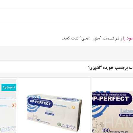
ود را
و در قسمت "منوی اصلی" ثبت کنید.
 برچسب خورده “آشپزی”
ناموجود