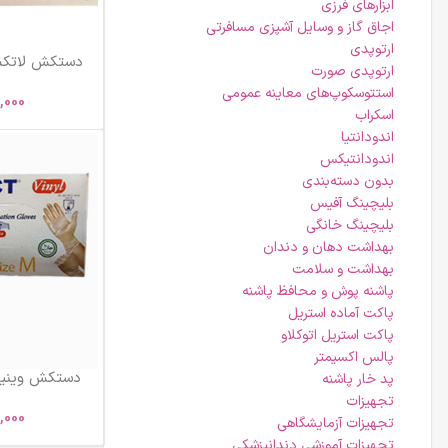
ابزارهای فرزی
اجاق گاز و وسایل آشپزی مسافرتی
ارتوپدی
ارتوپدی صورت
PERFECT) 
استتوسکوپ‌های معاینه عمومی
0,000
اسکراب
اندودانتیا
اندودانتیکس
بدون دسته‌بندی
بلیچینگ آفیس
بلیچینگ خانگی
بهداشت دهان و دندان
بهداشت و سلامت
پاشنه پوش و محافظ پاشنه
پاکت آماده استریل
پاکت استریل اتوکلاو
پالس اکسیمتر
پد خار پاشنه
س
تجهیزات
,000
تجهیزات آزمایشگاهی
تجهیزات آموزشی دندانپزشکی