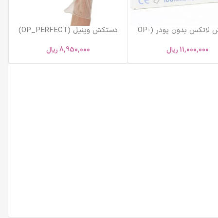
دستکش لاتکس بدون پودر (OP-
دستکش وینیل (OP_PERFECT)
PERFEC) سایز XS
سایز S
11,000,000
ریال
8,950,000
ریال