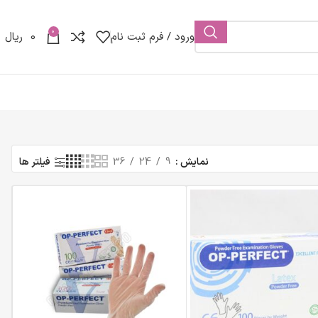
0
ورود / فرم ثبت نام
0
ریال
نمایش
9
24
36
فیلتر ها