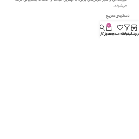
می‌شوند.
دسترسی سریع
0
- صفحه اصلی
روشگاه
فیلتر ها
علاقه مندی ها
محصول
حساب کاربری من
- فروشگاه
- وبلاگ
- قوانین و مقررات
مسیرهای ارتباطی
اردبیل مجتمع پزشکان اردبیل طبقه همکف واحد 13
شماره تماس :
۰۹۱۴۳۵۰۴۲۰۰
دفتر:
۰۴۵۳۳۲۷۴۲۰۰