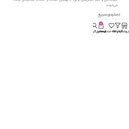
می‌شوند.
دسترسی سریع
0
- صفحه اصلی
روشگاه
فیلتر ها
علاقه مندی ها
محصول
حساب کاربری من
- فروشگاه
- وبلاگ
- قوانین و مقررات
مسیرهای ارتباطی
اردبیل مجتمع پزشکان اردبیل طبقه همکف واحد 13
شماره تماس :
۰۹۱۴۳۵۰۴۲۰۰
دفتر:
۰۴۵۳۳۲۷۴۲۰۰