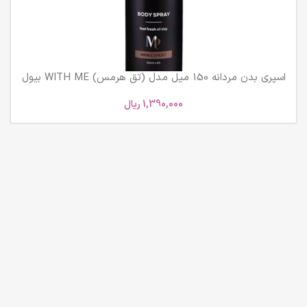
اسپری بدن مردانه 150 میل مدل (تق هرمس) WITH ME بیول
1,390,000
ریال