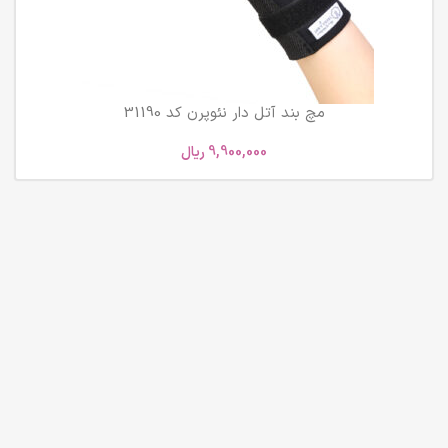
مچ بند آتل دار نئوپرن کد 31190
9,900,000
ریال