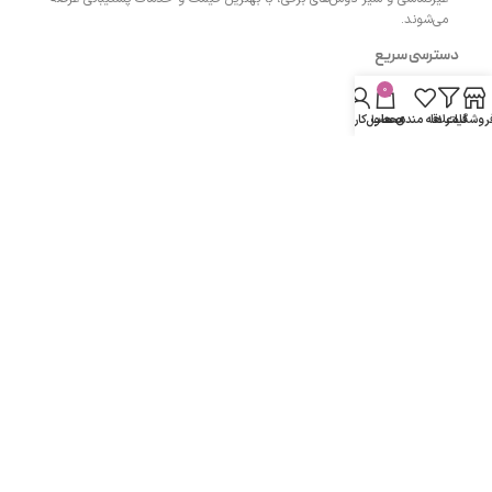
می‌شوند.
دسترسی سریع
0
- صفحه اصلی
روشگاه
فیلتر ها
علاقه مندی ها
محصول
حساب کاربری من
- فروشگاه
- وبلاگ
- قوانین و مقررات
مسیرهای ارتباطی
اردبیل مجتمع پزشکان اردبیل طبقه همکف واحد 13
شماره تماس :
۰۹۱۴۳۵۰۴۲۰۰
دفتر:
۰۴۵۳۳۲۷۴۲۰۰