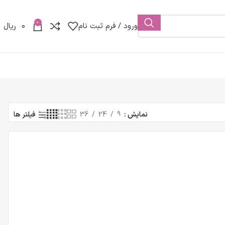
0
ورود / فرم ثبت نام
0
ریال
نمایش
9
24
36
فیلتر ها