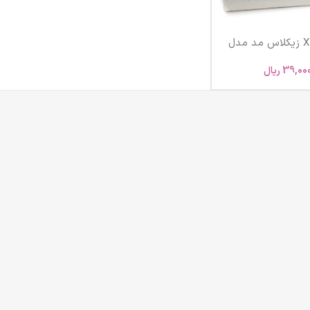
بالش مواج XL زیکلاس مد مدل
ZYK-X
39,00
ریال