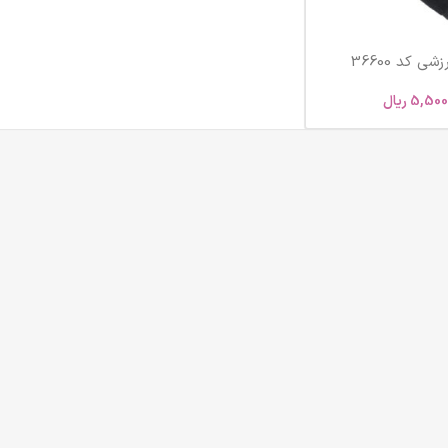
ی کد 36600
5,500
ریال