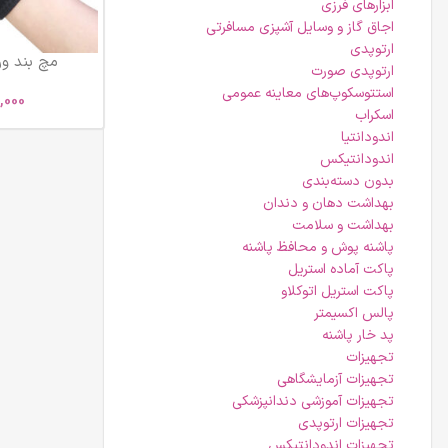
ابزارهای فرزی
اجاق گاز و وسایل آشپزی مسافرتی
ارتوپدی
مچ بند ورزش
ارتوپدی صورت
استتوسکوپ‌های معاینه عمومی
,000
اسکراب
اندودانتیا
اندودانتیکس
بدون دسته‌بندی
بهداشت دهان و دندان
بهداشت و سلامت
پاشنه پوش و محافظ پاشنه
پاکت آماده استریل
پاکت استریل اتوکلاو
پالس اکسیمتر
پد خار پاشنه
تجهیزات
تجهیزات آزمایشگاهی
تجهیزات آموزشی دندانپزشکی
تجهیزات ارتوپدی
تجهیزات اندودانتیکس