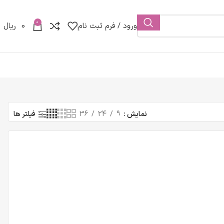
0
ورود / فرم ثبت نام
0
ریال
نمایش
9
24
36
فیلتر ها