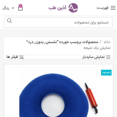
0
فهرست
0
ریال
خانه
محصولات برچسب خورده “نشستن_بدون_درد”
نمایش یک نتیجه
نمایش سایدبار
فیلتر ها
ناموجود