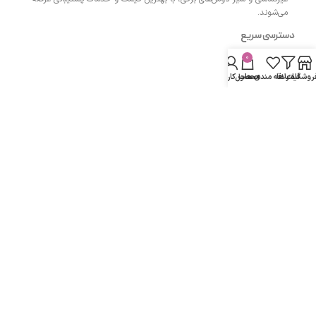
می‌شوند.
دسترسی سریع
0
- صفحه اصلی
روشگاه
فیلتر ها
علاقه مندی ها
محصول
حساب کاربری من
- فروشگاه
- وبلاگ
- قوانین و مقررات
مسیرهای ارتباطی
اردبیل مجتمع پزشکان اردبیل طبقه همکف واحد 13
شماره تماس :
۰۹۱۴۳۵۰۴۲۰۰
دفتر:
۰۴۵۳۳۲۷۴۲۰۰