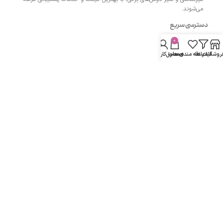
می‌شوند.
دسترسی سریع
0
- صفحه اصلی
روشگاه
فیلتر ها
علاقه مندی ها
محصول
حساب کاربری من
- فروشگاه
- وبلاگ
- قوانین و مقررات
مسیرهای ارتباطی
اردبیل مجتمع پزشکان اردبیل طبقه همکف واحد 13
شماره تماس :
۰۹۱۴۳۵۰۴۲۰۰
دفتر:
۰۴۵۳۳۲۷۴۲۰۰