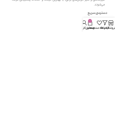
می‌شوند.
دسترسی سریع
0
- صفحه اصلی
روشگاه
فیلتر ها
علاقه مندی ها
محصول
حساب کاربری من
- فروشگاه
- وبلاگ
- قوانین و مقررات
مسیرهای ارتباطی
اردبیل مجتمع پزشکان اردبیل طبقه همکف واحد 13
شماره تماس :
۰۹۱۴۳۵۰۴۲۰۰
دفتر:
۰۴۵۳۳۲۷۴۲۰۰