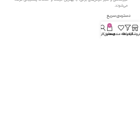
می‌شوند.
دسترسی سریع
0
- صفحه اصلی
روشگاه
فیلتر ها
علاقه مندی ها
محصول
حساب کاربری من
- فروشگاه
- وبلاگ
- قوانین و مقررات
مسیرهای ارتباطی
اردبیل مجتمع پزشکان اردبیل طبقه همکف واحد 13
شماره تماس :
۰۹۱۴۳۵۰۴۲۰۰
دفتر:
۰۴۵۳۳۲۷۴۲۰۰