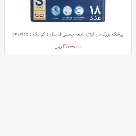
پوشک بزرگسال ایزی لایف چسبی اسمال ( کوچک ) easylife
small
4,700,000
ریال