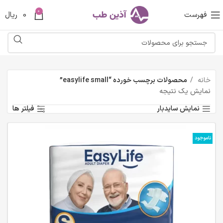
0
فهرست
0
ریال
خانه
محصولات برچسب خورده “easylife small”
نمایش یک نتیجه
نمایش سایدبار
فیلتر ها
ناموجود