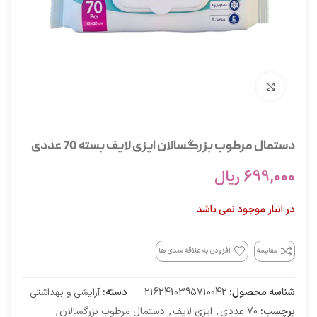
برای بزرگنمایی کلیک کنید
دستمال مرطوب بزرگسالان ایزی لایف بسته 70 عددی
699,000
ریال
در انبار موجود نمی باشد
مقایسه
افزودن به علاقه مندی ها
شناسه محصول:
2162410395710042
دسته:
آرایشی و بهداشتی
برچسب:
70 عددی
,
ایزی لایف
,
دستمال مرطوب بزرگسالان
,