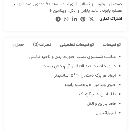
دستمال مرطوب بزرگسالان ایزی لایف بسته 70 عددی
,
ضد التهاب
,
عصاره بابونه
,
فاقد پارابن و الکل
,
ویتامین e
اشتراک گذاری :
توضیحات
توضیحات تکمیلی
نظرات (0)
حمل و نقل کا
مناسب شستشوی دست، صورت، بدن و ناحیه تناسلی
دارای خاصیت ضد التهاب و آرام‌بخش پوست
ابعاد هر برگ دستمال 20*15 سانتیمتر
حاوی ویتامین e و عصاره بابونه
با اسانس هایپوآلرژنیک
فاقد پارابن و الکل
آنتی‌باکتریال