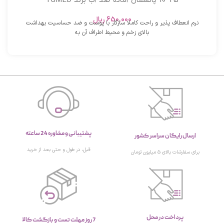
25*10 پانسمان آماده ضد آب برند TGMED
650,000
ریال
نرم انعطاف پذیر و راحت کاملا سازگار با پوست و ضد حساسیت بهداشت
بالای زخم و محیط اطراف آن به
پشتیبانی و مشاوره 24 ساعته
ارسال رایگان سراسر کشور
قبل، در طول و حتی بعد از خرید
برای سفارشات بالای ۵ میلیون تومان
پرداخت در محل
7 روز مهلت تست و بازگشت کالا