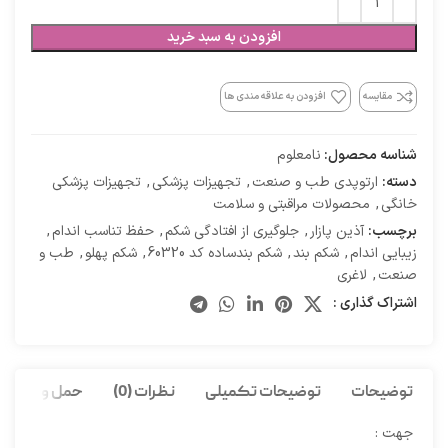
افزودن به سبد خرید
مقایسه
افزودن به علاقه مندی ها
شناسه محصول:
نامعلوم
دسته:
ارتوپدی طب و صنعت
,
تجهیزات پزشکی
,
تجهیزات پزشکی
خانگی
,
محصولات مراقبتی و سلامت
برچسب:
آذین پازار
,
جلوگیری از افتادگی شکم
,
حفظ تناسب اندام
,
زیبایی اندام
,
شکم بند
,
شکم بندساده کد 60320
,
شکم پهلو
,
طب و
صنعت
,
لاغری
اشتراک گذاری :
توضیحات
توضیحات تکمیلی
نظرات (0)
حمل و نقل کا
جهت :