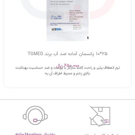
25*10 پانسمان آماده ضد آب برند TGMED
650,000
ریال
نرم انعطاف پذیر و راحت کاملا سازگار با پوست و ضد حساسیت بهداشت
بالای زخم و محیط اطراف آن به
پشتیبانی و مشاوره 24 ساعته