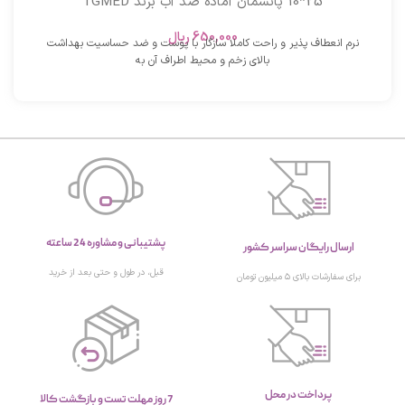
25*10 پانسمان آماده ضد آب برند TGMED
650,000
ریال
نرم انعطاف پذیر و راحت کاملا سازگار با پوست و ضد حساسیت بهداشت
بالای زخم و محیط اطراف آن به
پشتیبانی و مشاوره 24 ساعته
ارسال رایگان سراسر کشور
قبل، در طول و حتی بعد از خرید
برای سفارشات بالای ۵ میلیون تومان
پرداخت در محل
7 روز مهلت تست و بازگشت کالا