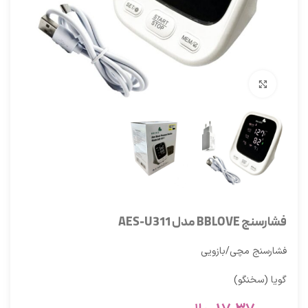
برای بزرگنمایی کلیک کنید
فشارسنج BBLOVE مدل AES-U311
فشارسنج مچی/بازویی
گویا (سخنگو)