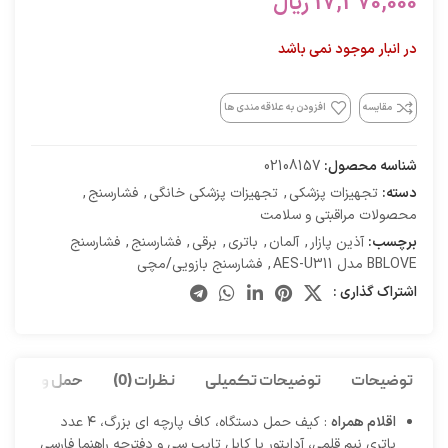
17,370,000
ریال
در انبار موجود نمی باشد
مقایسه
افزودن به علاقه مندی ها
شناسه محصول:
02108157
دسته:
تجهیزات پزشکی
,
تجهیزات پزشکی خانگی
,
فشارسنج
,
محصولات مراقبتی و سلامت
برچسب:
آذین پازار
,
آلمان
,
باتری
,
برقی
,
فشارسنج
,
فشارسنج
BBLOVE مدل AES-U311
,
فشارسنج بازویی/مچی
اشتراک گذاری :
توضیحات
توضیحات تکمیلی
نظرات (0)
حمل و نقل کا
اقلام همراه
: کیف حمل دستگاه، کاف پارچه ای بزرگ، ۴ عدد
باتری نیم قلمی، آداپتور با کابل تایپ سی و دفترچه راهنما فارسی