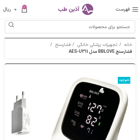
0
فهرست
0
ریال
خانه
تجهیزات پزشکی خانگی
فشارسنج
فشارسنج BBLOVE مدل AES-U311
ناموجود