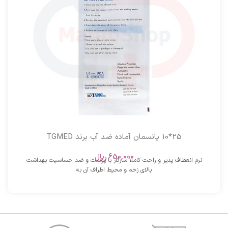
25*10 پانسمان آماده ضد آب برند TGMED
650,000
ریال
نرم انعطاف پذیر و راحت کاملا سازگار با پوست و ضد حساسیت بهداشت
بالای زخم و محیط اطراف آن به