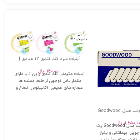
ناموجود
آبنبات سرد کلد کندی 12 عددی |
خوشبو کننده و ضد التهاب گلو
160,000
ریال
آبنبات مکیدنی کلد کندی زرین تابا دارای
مقدار قابل توجهی از طعم دهنده ها،
عصاره هاي طبيعي، اكاليپتوس، نعناع و
آبسلانگ ویونت مدل Goodwood
آ
ه 100 عددی | چوب معاینه با
فیت پزشکی
1,650,0
ریال
آبسلانگ ویونت مدل Goodwood یک
 چوبی، بهداشتی و یکبار
مصرف است که در بسته 100 عددی