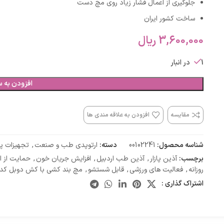
جلوگیری از اعمال فشار زیاد روی مچ دست
ساخت کشور ایران
3,600,000
ریال
1 در انبار
افزودن به س
مقایسه
افزودن به علاقه مندی ها
شناسه محصول:
00102241
دسته:
ارتوپدی طب و صنعت
,
تجهیزات پ
برچسب:
آذین پازار
,
آذین طب اردبیل
,
افزایش جریان خون
,
حمایت از ا
روزانه
,
فعالیت های ورزشی
,
قابل شستشو
,
مچ بند کشی با کش دوبل کد 34200
اشتراک گذاری :