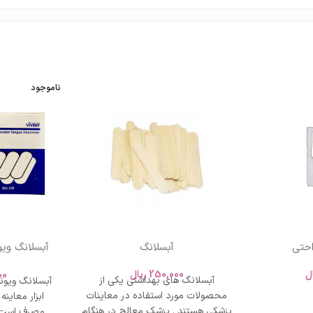
ناموجود
آبسلانگ
بست
کی
ل
250,000
ریال
00
آبسلانگ های بهداشتی یکی از
محصولات مورد استفاده در معاینات
ابزار معاینه
پزشکی هستند . پزشک معالج در هنگام