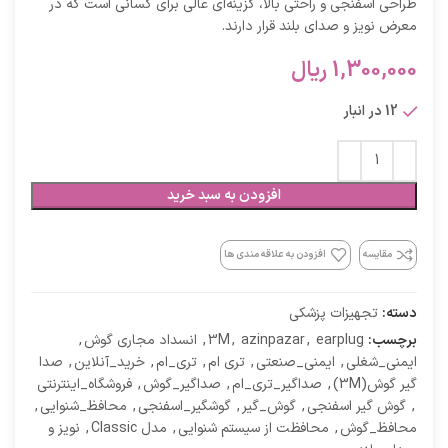
طراحی اسفنجی و راحتی بالا، گزینه‌ای عالی برای کسانی است که در
معرض نویز و صدای بلند قرار دارند.
1,300,000
ریال
12 در انبار
افزودن به سبد خرید
مقایسه
افزودن به علاقه مندی ها
دسته:
تجهیزات پزشکی
برچسب:
earplug
,
azinpazar
,
3M
,
انسداد مجاری گوش
,
ایمنی_شغلی
,
ایمنی_صنعتی
,
تری ام
,
تری_ام
,
خرید_آنلاین
,
صدا
گیر گوش(3M)
,
صداگیر_تری_ام
,
صداگیر_گوش
,
فروشگاه_اینترنتی
,
گوش گیر اسفنجی
,
گوش_گیر
,
گوشگیر_اسفنجی
,
محافظ_شنوایی
,
محافظ_گوش
,
محافظت از سیستم شنوایی
,
مدل Classic
,
نویز و