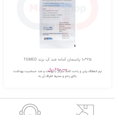
25*10 پانسمان آماده ضد آب برند TGMED
650,000
ریال
نرم انعطاف پذیر و راحت کاملا سازگار با پوست و ضد حساسیت بهداشت
بالای زخم و محیط اطراف آن به