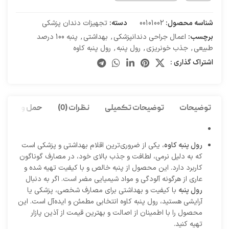
شناسه محصول:
00101002
دسته:
تجهیزات دندان پزشکی
برچسب:
اعمال جراحی دندانپزشکی
,
بهداشتی
,
پنبه 100 درصد
طبیعی
,
جذب خونریزی
,
رول پنبه
,
رول پنبه کاوه
اشتراک گذاری :
توضیحات
توضیحات تکمیلی
نظرات (0)
حمل و نقل کا
رول پنبه کاوه
، یکی از ضروری‌ترین اقلام بهداشتی و پزشکی است
که به دلیل نرمی، لطافت و جذب بالای خود، در مصارف گوناگون
کاربرد دارد. این محصول از پنبه خالص و با کیفیت تهیه شده و
عاری از هرگونه آلودگی و مواد شیمیایی مضر است. اگر به دنبال
رول پنبه
با کیفیت و بهداشتی برای مصارف شخصی، پزشکی یا
آرایشی هستید، رول پنبه کاوه انتخابی مطمئن و ایده‌آل است. این
محصول را با اطمینان از اصالت و بهترین قیمت از آذین پازار
تهیه کنید.