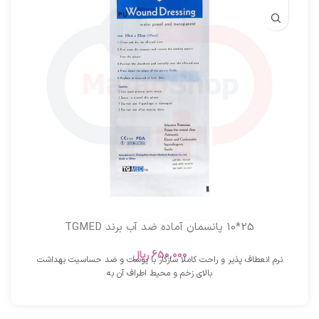
25*10 پانسمان آماده ضد آب برند TGMED
650,000
ریال
نرم انعطاف پذیر و راحت کاملا سازگار با پوست و ضد حساسیت بهداشت
بالای زخم و محیط اطراف آن به