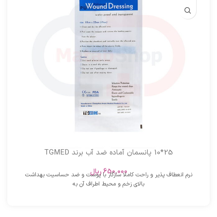
25*10 پانسمان آماده ضد آب برند TGMED
650,000
ریال
نرم انعطاف پذیر و راحت کاملا سازگار با پوست و ضد حساسیت بهداشت
بالای زخم و محیط اطراف آن به