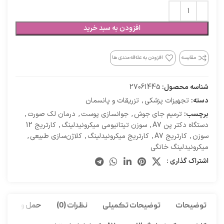
افزودن به سبد خرید
مقایسه
افزودن به علاقه مندی ها
شناسه محصول:
27061445
دسته:
تجهیزات پزشکی
,
تزریقات و پانسمان
برچسب:
ترمیم جای جوش
,
جوانسازی پوست
,
درمان لک صورت
,
دستگاه دکتر پن A7
,
سوزن تیتانیومی میکرونیدلینگ
,
کارتریج 12
سوزن
,
کارتریج A7
,
کارتریج میکرونیدلینگ
,
کلاژن‌سازی طبیعی
,
میکرونیدلینگ خانگی
اشتراک گذاری :
توضیحات
توضیحات تکمیلی
نظرات (0)
حمل و نقل کا