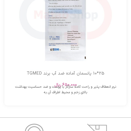
25*10 پانسمان آماده ضد آب برند TGMED
650,000
ریال
نرم انعطاف پذیر و راحت کاملا سازگار با پوست و ضد حساسیت بهداشت
بالای زخم و محیط اطراف آن به