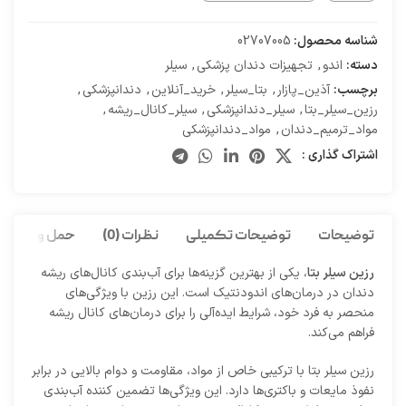
شناسه محصول:
02707005
دسته:
اندو
,
تجهیزات دندان پزشکی
,
سیلر
برچسب:
آذین_پازار
,
بتا_سیلر
,
خرید_آنلاین
,
دندانپزشکی
,
رزین_سیلر_بتا
,
سیلر_دندانپزشکی
,
سیلر_کانال_ریشه
,
مواد_ترمیم_دندان
,
مواد_دندانپزشکی
اشتراک گذاری :
توضیحات
توضیحات تکمیلی
نظرات (0)
حمل و نقل کا
رزین سیلر بتا
، یکی از بهترین گزینه‌ها برای آب‌بندی کانال‌های ریشه
دندان در درمان‌های اندودنتیک است. این رزین با ویژگی‌های
منحصر به فرد خود، شرایط ایده‌آلی را برای درمان‌های کانال ریشه
فراهم می‌کند.
رزین سیلر بتا با ترکیبی خاص از مواد، مقاومت و دوام بالایی در برابر
نفوذ مایعات و باکتری‌ها دارد. این ویژگی‌ها تضمین کننده آب‌بندی