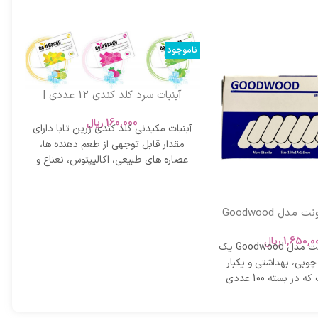
ناموجود
آبنبات سرد کلد کندی 12 عددی |
خوشبو کننده و ضد التهاب گلو
160,000
ریال
آبنبات مکیدنی کلد کندی زرین تابا دارای
مقدار قابل توجهی از طعم دهنده ها،
عصاره هاي طبيعي، اكاليپتوس، نعناع و
آبسلانگ ویونت مدل Goodwood
آ
ه 100 عددی | چوب معاینه با
فیت پزشکی
1,650,0
ریال
آبسلانگ ویونت مدل Goodwood یک
 چوبی، بهداشتی و یکبار
مصرف است که در بسته 100 عددی
. مناسب برای پزشکان،
 استفاده‌های عمومی در