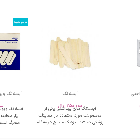
ناموجود
آبسلانگ
بست
کی
ل
250,000
ریال
00
آبسلانگ های بهداشتی یکی از
محصولات مورد استفاده در معاینات
ابزار معاینه
پزشکی هستند . پزشک معالج در هنگام
بررسی التهاب گلو
عرضه می‌شود
کلینیک‌ها و