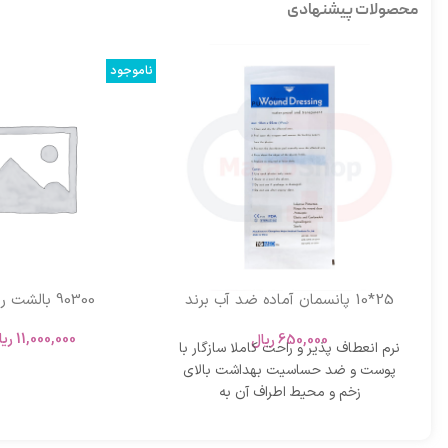
محصولات پیشنهادی
ناموجود
25*10 پانسمان آماده ضد آب برند
90300 بالشت راحتی
TGMED
11,000,000
ریا
650,000
ریال
نرم انعطاف پذیر و راحت کاملا سازگار با
پوست و ضد حساسیت بهداشت بالای
زخم و محیط اطراف آن به