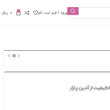
0
ورود / فرم ثبت نام
0
ریال
یفیت از آذین پازار