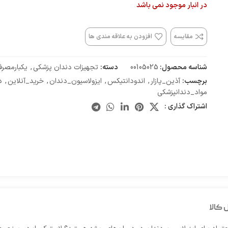
در انبار موجود نمی باشد
مقایسه
افزودن به علاقه مندی ها
شناسه محصول:
00105025
دسته:
تجهیزات دندان پزشکی
,
یکبارمصرف
برچسب:
آذین_پازار
,
اندودانتیکس
,
ایزولاسیون_دندان
,
خرید_آنلاین
,
د
مواد_دندانپزشکی
اشتراک گذاری :
 کالا