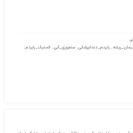
ی
رمان_ریشه
,
رابردم_دندانپزشکی
,
سنچوری_آبی
,
لاستیک_رابردم
,