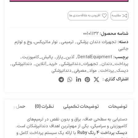
مقایسه
افزودن به علاقه مندی ها
شناسه محصول:
00101132
دسته:
تجهیزات دندان پزشکی
,
ترمیمی
,
نوار ماتریکس، وج و لوازم
جانبی
برچسب:
DentalEquipment
,
آذین_پازار
,
پالیش_کامپوزیت
,
پرداخت_دندان
,
تجهیزات_دندانپزشکی
,
خرید_آنلاین
,
دندانپزشکی
,
دیسک_پرداخت
,
مواد_مصرفی_دندانپزشکی
اشتراک گذاری :
توضیحات
توضیحات تکمیلی
نظرات (0)
حمل و نقل کا
دستیابی به سطحی صاف، براق و بدون نقص در ترمیم‌های
کامپوزیتی و سرامیکی، یکی از مهم‌ترین اهداف دندانپزشکان است.
دیسک پرداخت 4 رنگ Ruby
با ارائه یک سیستم پرداخت کامل و